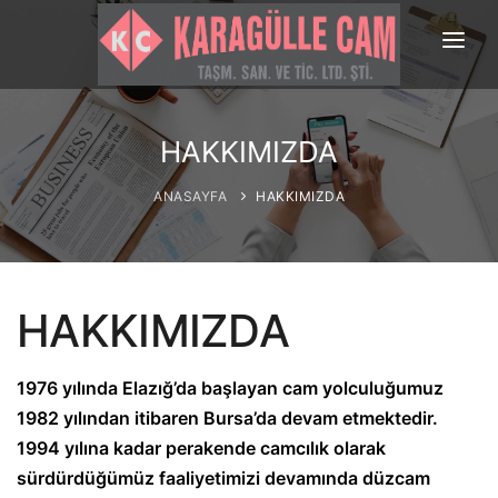
ANASAYFA
HAKKIMIZDA
HAKKIMIZDA
ÜRÜNLERİMİZ
ANASAYFA
HAKKIMIZDA
GALERİ
REFERANSLAR
HAKKIMIZDA
BİLGİ EDİNME
İLETİŞİM
1976 yılında Elazığ’da başlayan cam yolculuğumuz
1982 yılından itibaren Bursa’da devam etmektedir.
1994 yılına kadar perakende camcılık olarak
sürdürdüğümüz faaliyetimizi devamında düzcam