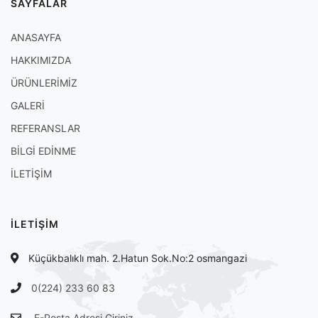
SAYFALAR
ANASAYFA
HAKKIMIZDA
ÜRÜNLERİMİZ
GALERİ
REFERANSLAR
BİLGİ EDİNME
İLETİŞİM
İLETİŞİM
Küçükbalıklı mah. 2.Hatun Sok.No:2 osmangazi
0(224) 233 60 83
E-Posta Adresi Giriniz