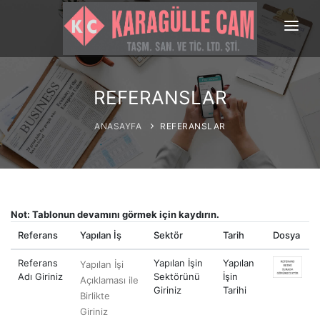
ANASAYFA
HAKKIMIZDA
REFERANSLAR
ÜRÜNLERİMİZ
ANASAYFA
REFERANSLAR
GALERİ
REFERANSLAR
BİLGİ EDİNME
Not: Tablonun devamını görmek için kaydırın.
İLETİŞİM
Referans
Yapılan İş
Sektör
Tarih
Dosya
Referans
Yapılan İşin
Yapılan
Yapılan İşi
Adı Giriniz
Sektörünü
İşin
Açıklaması ile
Giriniz
Tarihi
Birlikte
Giriniz